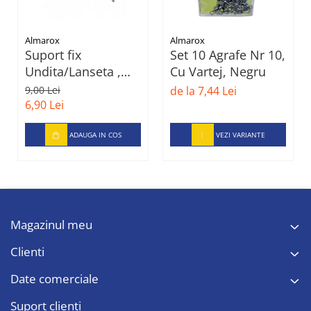
Almarox
Almarox
Suport fix
Set 10 Agrafe Nr 10,
Undita/Lanseta ,
Cu Vartej, Negru
Metal
9,00 Lei
de la 7,44 Lei
6,90 Lei
ADAUGA IN COS
VEZI VARIANTE
Magazinul meu
Clienti
Date comerciale
Suport clienti