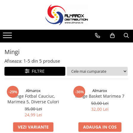
Toate Produsele
Mingi Fotbal Adidas FIFA World Cup
26™
Sporturi de iarna
Mingi
Aparat de facut Bulgari
Afiseaza:
1-
5
din
5
produse
Saniute
FILTRE
Bob-uri Derdelus
Disc-uri Derdelus
Planse Derdelus
Almarox
Almarox
-29%
-36%
Minge Fotbal Cauciuc,
Minge Basket Marimea 7
JUCARII
Marimea 5, Diverse Culori
50,00 Lei
Jucarii interior
35,00 Lei
32,00 Lei
24,99 Lei
Jucarii exterior
Pistoale cu Apa
VEZI VARIANTE
ADAUGA IN COS