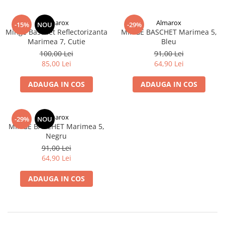
SPORT
Mingi
Almarox
Almarox
-15%
NOU
-29%
Badminton
Minge Baschet Reflectorizanta
MINGE BASCHET Marimea 5,
Marimea 7, Cutie
Bleu
Ochelari si accesorii Inot
100,00 Lei
91,00 Lei
GRADINA
85,00 Lei
64,90 Lei
PESCUIT
ADAUGA IN COS
ADAUGA IN COS
LOPETI PENTRU ZAPADA
Cagule Unisex Fleece Polar
Almarox
-29%
NOU
MINGE BASCHET Marimea 5,
Negru
91,00 Lei
64,90 Lei
ADAUGA IN COS