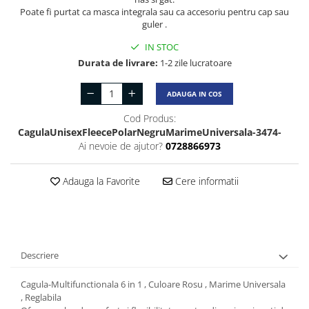
Poate fi purtat ca masca integrala sau ca accesoriu pentru cap sau
guler .
IN STOC
Durata de livrare:
1-2 zile lucratoare
ADAUGA IN COS
Cod Produs:
CagulaUnisexFleecePolarNegruMarimeUniversala-3474-
Ai nevoie de ajutor?
0728866973
Adauga la Favorite
Cere informatii
Descriere
Cagula-Multifunctionala 6 in 1 , Culoare Rosu , Marime Universala
, Reglabila