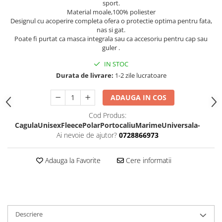
sport.
Material moale,100% poliester
Designul cu acoperire completa ofera o protectie optima pentru fata,
nas si gat.
Poate fi purtat ca masca integrala sau ca accesoriu pentru cap sau
guler .
IN STOC
Durata de livrare:
1-2 zile lucratoare
ADAUGA IN COS
Cod Produs:
CagulaUnisexFleecePolarPortocaliuMarimeUniversala-
Ai nevoie de ajutor?
0728866973
Adauga la Favorite
Cere informatii
Descriere