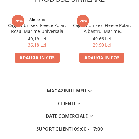
Almarox
-26%
-26%
Cagula Unisex, Fleece Polar,
Cagula Unisex, Fleece Polar,
Rosu, Marime Universala
Albastru, Marime
Universala
49,19 Lei
40,66 Lei
36,18 Lei
29,90 Lei
ADAUGA IN COS
ADAUGA IN COS
MAGAZINUL MEU
CLIENTI
DATE COMERCIALE
SUPORT CLIENTI
09:00 - 17:00