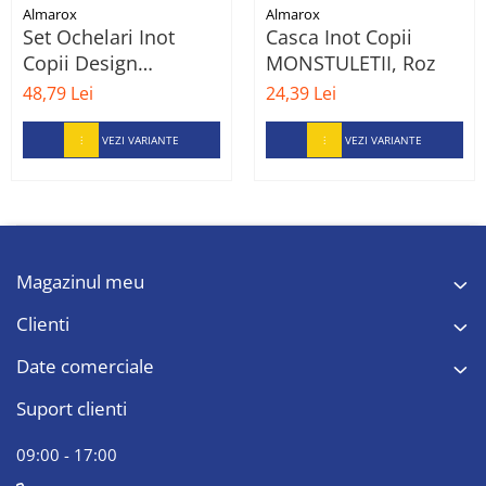
Almarox
Almarox
Set Ochelari Inot
Casca Inot Copii
Copii Design
MONSTULETII, Roz
Flamingo si Casca
48,79 Lei
24,39 Lei
Inot Copii
MONSTULETII, Roz
VEZI VARIANTE
VEZI VARIANTE
Magazinul meu
Clienti
Date comerciale
Suport clienti
09:00 - 17:00