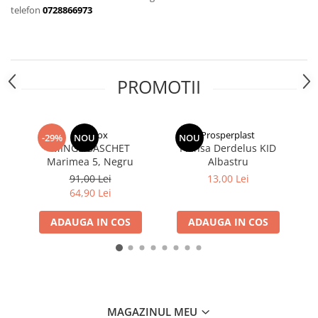
telefon
0728866973
PROMOTII
Almarox
Prosperplast
-29%
NOU
NOU
MINGE BASCHET
Plansa Derdelus KID
Marimea 5, Negru
Albastru
91,00 Lei
13,00 Lei
64,90 Lei
ADAUGA IN COS
ADAUGA IN COS
MAGAZINUL MEU