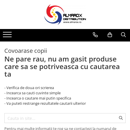
Sporturi de iarna
JUCARII
SPORT
Aparat de facut Bulgari
Jucarii interior
Mingi
Saniute
Jucarii exterior
Badminton
Bob-uri Derdelus
Pistoale cu Apa
Ochelari si accesorii Inot
Covoarase copii
Disc-uri Derdelus
Ne pare rau, nu am gasit produse
Planse Derdelus
care sa se potriveasca cu cautarea
ta
- Verifica de doua ori scrierea
- Incearca sa cauti cuvinte simple
- Incearca o cautare mai putin specifica
- Va puteti restrange rezultatele cautarii ulterior
Pentru mai multe informatii te rog sa ne contactezi la numarul de