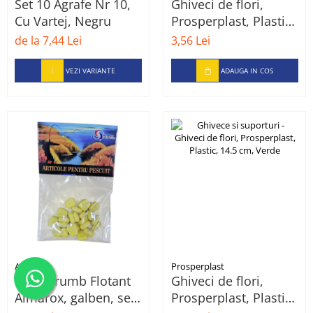
Set 10 Agrafe Nr 10,
Ghiveci de flori,
Cu Vartej, Negru
Prosperplast, Plastic,
12 cm, Gri
de la 7,44 Lei
3,56 Lei
VEZI VARIANTE
ADAUGA IN COS
Almarox
Prosperplast
Plic Porumb Flotant
Ghiveci de flori,
Almarox, galben, set
Prosperplast, Plastic,