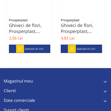
Prosperplast
Prosperplast
Ghiveci de flori,
Ghiveci de flori,
Prosperplast,
Prosperplast,
Plastic, 12 cm, Gri
Plastic, 14.5 cm,
3,56 Lei
4,83 Lei
Verde
ADAUGA IN COS
ADAUGA IN COS
Magazinul meu
Clienti
Date comerciale
Suport clienti