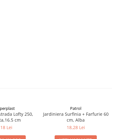
perplast
Patrol
P
trada Lofty 250,
Jardiniera Surfinia + Farfurie 60
Ghiveci
ta,16.5 cm
cm, Alba
DCRO40
,18 Lei
18,28 Lei