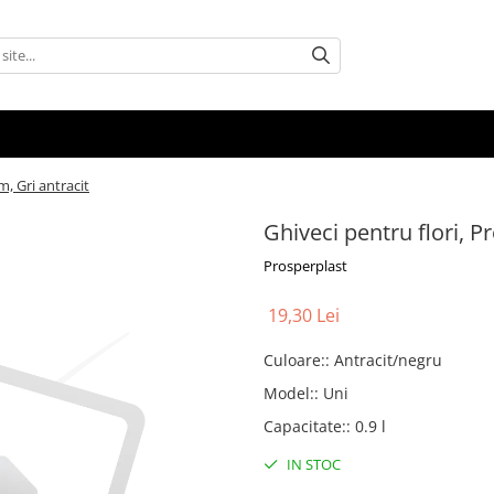
m, Gri antracit
Ghiveci pentru flori, P
Prosperplast
19,30 Lei
Culoare:
:
Antracit/negru
Model:
:
Uni
Capacitate:
:
0.9 l
IN STOC