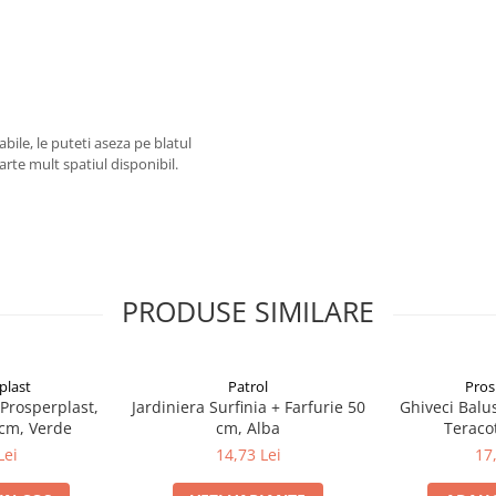
ile, le puteti aseza pe blatul
arte mult spatiul disponibil.
PRODUSE SIMILARE
plast
Patrol
Pros
 Prosperplast,
Jardiniera Surfinia + Farfurie 50
Ghiveci Balus
 cm, Verde
cm, Alba
Teraco
Lei
14,73 Lei
17