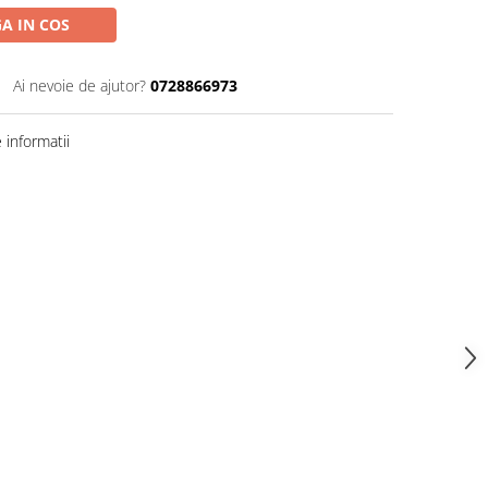
A IN COS
Ai nevoie de ajutor?
0728866973
informatii