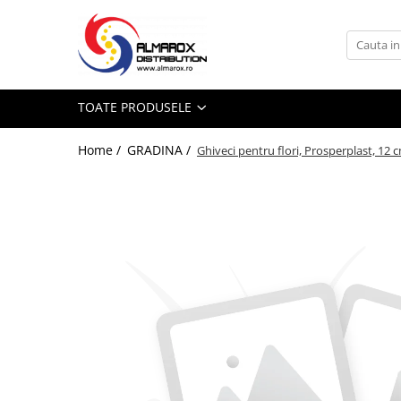
Toate Produsele
Mingi Fotbal Adidas FIFA World Cup
TOATE PRODUSELE
26™
Sporturi de iarna
Home /
GRADINA /
Ghiveci pentru flori, Prosperplast, 12 c
Aparat de facut Bulgari
Saniute
Bob-uri Derdelus
Disc-uri Derdelus
Planse Derdelus
JUCARII
Jucarii interior
Jucarii exterior
Pistoale cu Apa