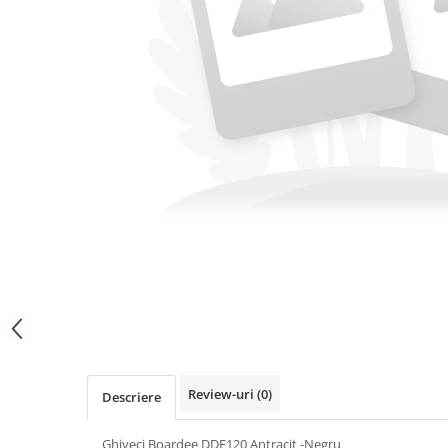
SPORT
Mingi
Badminton
Ochelari si accesorii Inot
GRADINA
PESCUIT
LOPETI PENTRU ZAPADA
Cagule Unisex Fleece Polar
Review-uri
(0)
Descriere
Ghiveci Boardee DDE120 Antracit -Negru