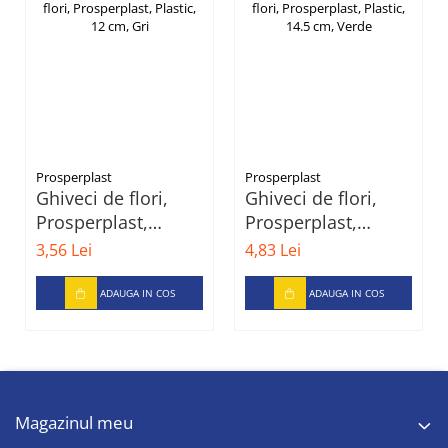
Prosperplast
Prosperplast
Ghiveci de flori,
Ghiveci de flori,
Prosperplast,
Prosperplast,
Plastic, 12 cm, Gri
Plastic, 14.5 cm,
3,56 Lei
4,83 Lei
Verde
ADAUGA IN COS
ADAUGA IN COS
Magazinul meu