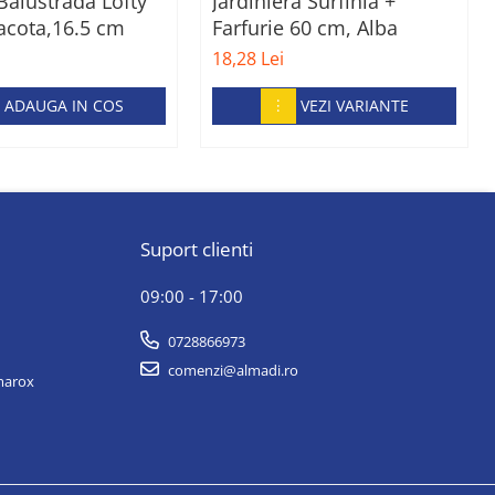
Balustrada Lofty
Jardiniera Surfinia +
acota,16.5 cm
Farfurie 60 cm, Alba
18,28 Lei
ADAUGA IN COS
VEZI VARIANTE
Suport clienti
09:00 - 17:00
0728866973
comenzi@almadi.ro
lmarox