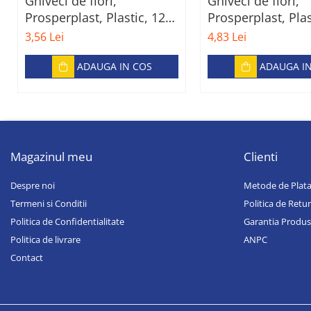
Ghiveci de flori,
Ghiveci de flori,
Prosperplast, Plastic, 12
Prosperplast, Plas
cm, Gri
cm, Verde
3,56 Lei
4,83 Lei
ADAUGA IN COS
ADAUGA I
Magazinul meu
Clienti
Despre noi
Metode de Plat
Termeni si Conditii
Politica de Retur
Politica de Confidentialitate
Garantia Produs
Politica de livrare
ANPC
Contact