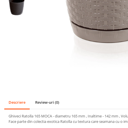
SPORT
Mingi
Badminton
Ochelari si accesorii Inot
GRADINA
PESCUIT
LOPETI PENTRU ZAPADA
Cagule Unisex Fleece Polar
Descriere
Review-uri
(0)
Ghiveci Ratolla 165 MOCA - diametru 165 mm , Inaltime - 142 mm , Volu
Face parte din colectia exotica Ratolla cu textura care seamana cu o im