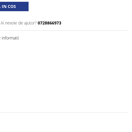
 IN COS
Ai nevoie de ajutor?
0728866973
informatii