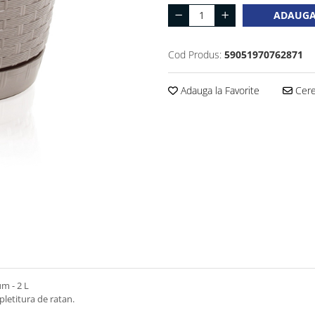
ADAUGA
Cod Produs:
59051970762871
Adauga la Favorite
Cere 
m - 2 L
pletitura de ratan.