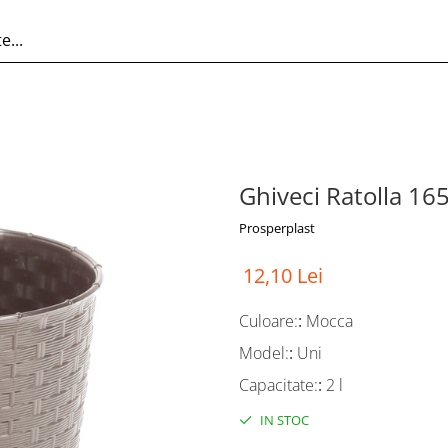
Ghiveci Ratolla 1
Prosperplast
12,10 Lei
Culoare:
:
Mocca
Model:
:
Uni
Capacitate:
:
2 l
IN STOC