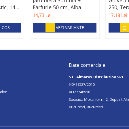
Jardiniera Surfinia +
Ghiveci 
tic, 14.5
Farfurie 50 cm, Alba
250, Ter
14,73 Lei
17,18 Lei
N COS
VEZI VARIANTE
Date comerciale
a
S.C. Almarox Distribution SRL
J40/11527/2010
elor
RO27748918
Soseaua Morarilor nr 2, Depozit A
Bucuresti, Bucuresti