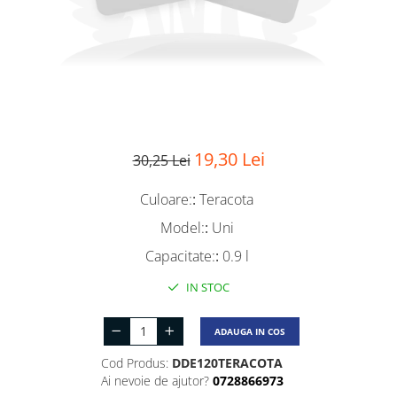
19,30 Lei
30,25 Lei
Culoare:
:
Teracota
Model:
:
Uni
Capacitate:
:
0.9 l
IN STOC
ADAUGA IN COS
Cod Produs:
DDE120TERACOTA
Ai nevoie de ajutor?
0728866973