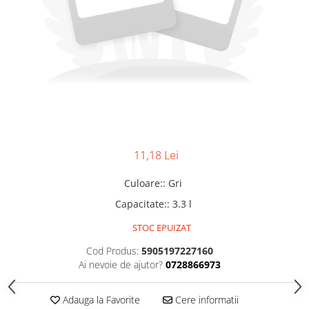
SPORT
Mingi
Badminton
Ochelari si accesorii Inot
GRADINA
PESCUIT
LOPETI PENTRU ZAPADA
Cagule Unisex Fleece Polar
11,18 Lei
Culoare:
:
Gri
Capacitate:
:
3.3 l
STOC EPUIZAT
Cod Produs:
5905197227160
Ai nevoie de ajutor?
0728866973
Adauga la Favorite
Cere informatii