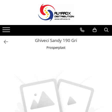
Toate Produsele
Mingi Fotbal Adidas FIFA World Cup
26™
Sporturi de iarna
Ghiveci Sandy 190 Gri
Aparat de facut Bulgari
Prosperplast
Saniute
Bob-uri Derdelus
Disc-uri Derdelus
Planse Derdelus
JUCARII
Jucarii interior
Jucarii exterior
Pistoale cu Apa