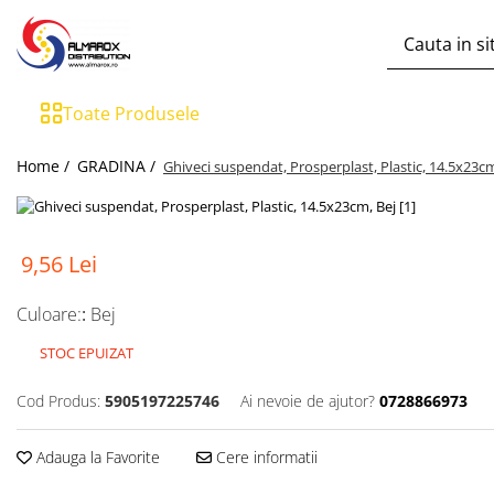
Toate Produsele
Toate Produsele
Mingi Fotbal Adidas FIFA World Cup
26™
Home /
GRADINA /
Ghiveci suspendat, Prosperplast, Plastic, 14.5x23cm
Sporturi de iarna
Aparat de facut Bulgari
Saniute
9,56 Lei
Bob-uri Derdelus
Disc-uri Derdelus
Culoare:
:
Bej
Planse Derdelus
STOC EPUIZAT
JUCARII
Cod Produs:
5905197225746
Ai nevoie de ajutor?
0728866973
Jucarii interior
Jucarii exterior
Adauga la Favorite
Cere informatii
Pistoale cu Apa