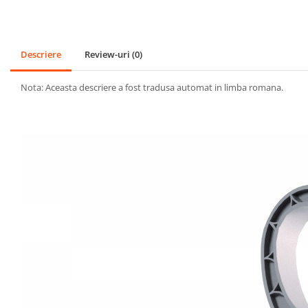
SPORT
Mingi
Badminton
Descriere
Review-uri
(0)
Ochelari si accesorii Inot
Nota: Aceasta descriere a fost tradusa automat in limba romana.
GRADINA
PESCUIT
LOPETI PENTRU ZAPADA
Cagule Unisex Fleece Polar