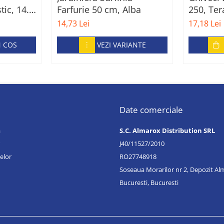
tic, 14.5
Farfurie 50 cm, Alba
250, Ter
14,73 Lei
17,18 Lei
N COS
VEZI VARIANTE
Date comerciale
a
S.C. Almarox Distribution SRL
J40/11527/2010
elor
RO27748918
Soseaua Morarilor nr 2, Depozit A
Bucuresti, Bucuresti