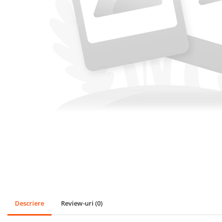
SPORT
Mingi
Badminton
Ochelari si accesorii Inot
GRADINA
PESCUIT
LOPETI PENTRU ZAPADA
Cagule Unisex Fleece Polar
Descriere
Review-uri
(0)