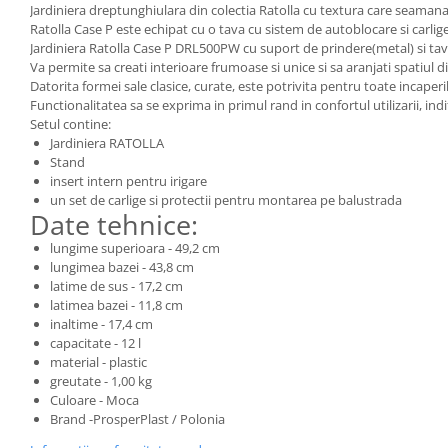
Jardiniera dreptunghiulara din colectia Ratolla cu textura care seamana 
Ratolla Case P este echipat cu o tava cu sistem de autoblocare si carlig
Jardiniera Ratolla Case P DRL500PW cu suport de prindere(metal) si tavit
Va permite sa creati interioare frumoase si unice si sa aranjati spatiul din 
Datorita formei sale clasice, curate, este potrivita pentru toate incaperile
Functionalitatea sa se exprima in primul rand in confortul utilizarii, in
Setul contine:
Jardiniera RATOLLA
Stand
insert intern pentru irigare
un set de carlige si protectii pentru montarea pe balustrada
Date tehnice:
lungime superioara - 49,2 cm
lungimea bazei - 43,8 cm
latime de sus - 17,2 cm
latimea bazei - 11,8 cm
inaltime - 17,4 cm
capacitate - 12 l
material - plastic
greutate - 1,00 kg
Culoare - Moca
Brand -ProsperPlast / Polonia