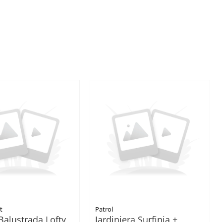
t
Patrol
Balustrada Lofty
Jardiniera Surfinia +