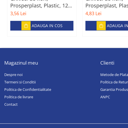
Prosperplast, Plastic, 12
Prosperplast, Plas
cm, Gri
cm, Verde
3,56 Lei
4,83 Lei
ADAUGA IN COS
ADAUGA I
Magazinul meu
Clienti
Despre noi
Metode de Plat
Termeni si Conditii
Politica de Retur
Politica de Confidentialitate
Garantia Produs
Politica de livrare
ANPC
Contact