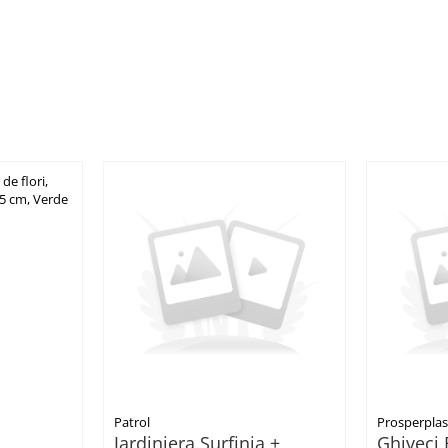
Patrol
Prosperplas
Jardiniera Surfinia +
Ghiveci 