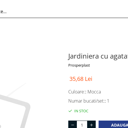
Jardiniera cu agat
Prosperplast
35,68 Lei
Culoare:
:
Mocca
Numar bucati/set:
:
1
IN STOC
ADAUGA