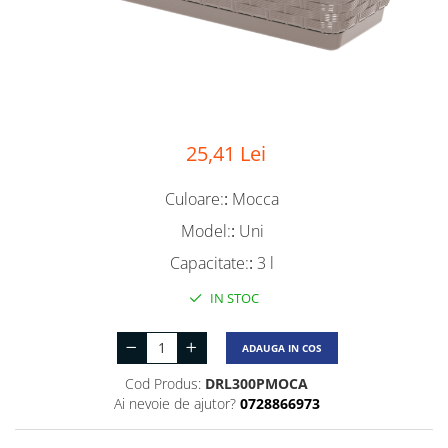
25,41 Lei
Culoare:
:
Mocca
Model:
:
Uni
Capacitate:
:
3 l
IN STOC
ADAUGA IN COS
Cod Produs:
DRL300PMOCA
Ai nevoie de ajutor?
0728866973