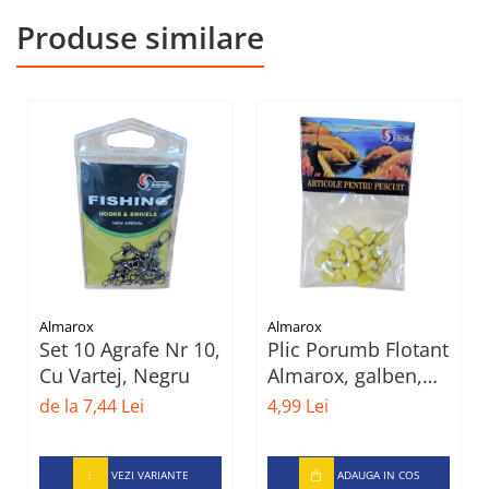
Produse similare
Almarox
Almarox
Set 10 Agrafe Nr 10,
Plic Porumb Flotant
Cu Vartej, Negru
Almarox, galben,
set 15-25 buc
de la 7,44 Lei
4,99 Lei
VEZI VARIANTE
ADAUGA IN COS