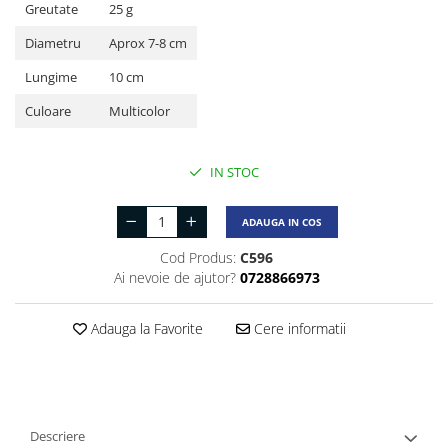
Greutate
25 g
Diametru
Aprox 7-8 cm
Lungime
10 cm
Culoare
Multicolor
IN STOC
ADAUGA IN COS
Cod Produs:
C596
Ai nevoie de ajutor?
0728866973
Adauga la Favorite
Cere informatii
Descriere