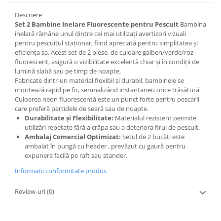
Descriere
Set 2 Bambine Inelare Fluorescente pentru Pescuit
Bambina
inelară rămâne unul dintre cei mai utilizați avertizori vizuali
pentru pescuitul staționar, fiind apreciată pentru simplitatea și
eficiența sa. Acest set de 2 piese, de culoare galben/verde/roz
fluorescent, asigură o vizibilitate excelentă chiar și în condiții de
lumină slabă sau pe timp de noapte.
Fabricate dintr-un material flexibil și durabil, bambinele se
montează rapid pe fir, semnalizând instantaneu orice trăsătură.
Culoarea neon fluorescentă este un punct forte pentru pescarii
care preferă partidele de seară sau de noapte.
Durabilitate și Flexibilitate:
Materialul rezistent permite
utilizări repetate fără a crăpa sau a deteriora firul de pescuit.
Ambalaj Comercial Optimizat:
Setul de 2 bucăți este
ambalat în pungă cu header , prevăzut cu gaură pentru
expunere facilă pe raft sau stander.
Informatii conformitate produs
Review-uri
(0)