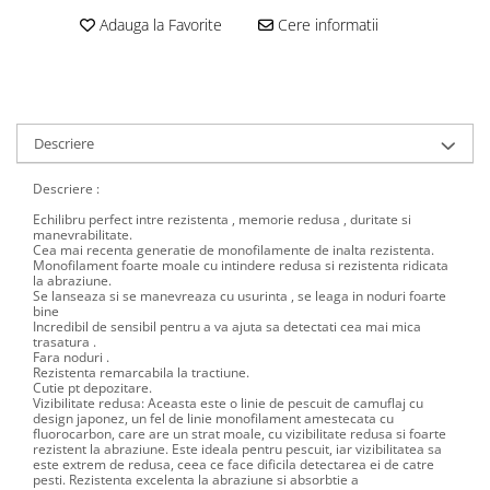
Adauga la Favorite
Cere informatii
Descriere
Descriere :
Echilibru perfect intre rezistenta , memorie redusa , duritate si
manevrabilitate.
Cea mai recenta generatie de monofilamente de inalta rezistenta.
Monofilament foarte moale cu intindere redusa si rezistenta ridicata
la abraziune.
Se lanseaza si se manevreaza cu usurinta , se leaga in noduri foarte
bine
Incredibil de sensibil pentru a va ajuta sa detectati cea mai mica
trasatura .
Fara noduri .
Rezistenta remarcabila la tractiune.
Cutie pt depozitare.
Vizibilitate redusa: Aceasta este o linie de pescuit de camuflaj cu
design japonez, un fel de linie monofilament amestecata cu
fluorocarbon, care are un strat moale, cu vizibilitate redusa si foarte
rezistent la abraziune. Este ideala pentru pescuit, iar vizibilitatea sa
este extrem de redusa, ceea ce face dificila detectarea ei de catre
pesti. Rezistenta excelenta la abraziune si absorbtie a