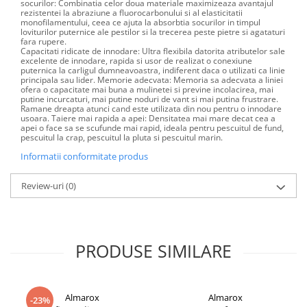
socurilor: Combinatia celor doua materiale maximizeaza avantajul
rezistentei la abraziune a fluorocarbonului si al elasticitatii
monofilamentului, ceea ce ajuta la absorbtia socurilor in timpul
loviturilor puternice ale pestilor si la trecerea peste pietre si agataturi
fara rupere.
Capacitati ridicate de innodare: Ultra flexibila datorita atributelor sale
excelente de innodare, rapida si usor de realizat o conexiune
puternica la carligul dumneavoastra, indiferent daca o utilizati ca linie
principala sau lider. Memorie adecvata: Memoria sa adecvata a liniei
ofera o capacitate mai buna a mulinetei si previne incolacirea, mai
putine incurcaturi, mai putine noduri de vant si mai putina frustrare.
Ramane dreapta atunci cand este utilizata din nou pentru o innodare
usoara. Taiere mai rapida a apei: Densitatea mai mare decat cea a
apei o face sa se scufunde mai rapid, ideala pentru pescuitul de fund,
pescuitul la crap, pescuitul la pluta si pescuitul marin.
Informatii conformitate produs
Review-uri
(0)
PRODUSE SIMILARE
Almarox
Almarox
-23%