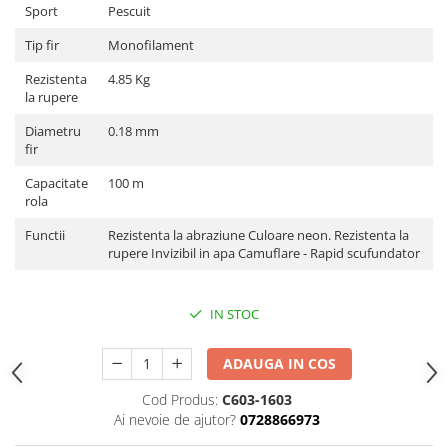
Sport
Pescuit
Tip fir
Monofilament
Rezistenta
4.85 Kg
la rupere
Diametru
0.18 mm
fir
Capacitate
100 m
rola
Functii
Rezistenta la abraziune Culoare neon. Rezistenta la
rupere Invizibil in apa Camuflare - Rapid scufundator
IN STOC
ADAUGA IN COS
Cod Produs:
C603-1603
Ai nevoie de ajutor?
0728866973