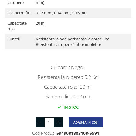
la rupere
mm)
Diametru fir
0.12 mm , 0.14 mm , 0.16 mm
Capacitate
20 m
rola
Functii
Rezistenta la nod Rezistenta la abraziune
Rezistenta la rupere 4 fibre impletite
Culoare:
:
Negru
Rezistenta la rupere:
:
5.2 Kg
Capacitate rola:
:
20 m
Diametru fir:
:
0.12 mm
IN STOC
ADAUGA IN COS
Cod Produs:
5949081803108-5991