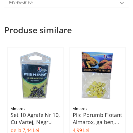
Review-uri
(0)
Produse similare
Almarox
Almarox
Set 10 Agrafe Nr 10,
Plic Porumb Flotant
Cu Vartej, Negru
Almarox, galben,
set 15-25 buc
de la 7,44 Lei
4,99 Lei