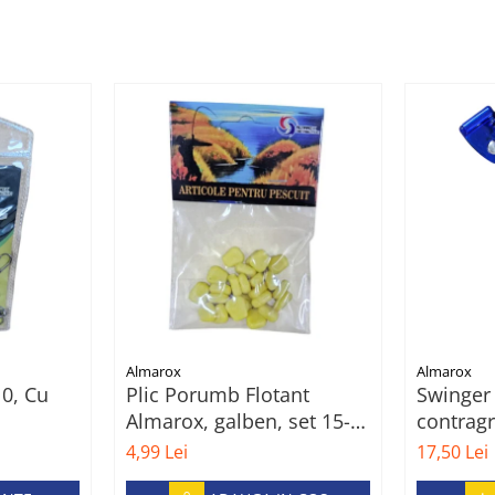
Almarox
Almarox
10, Cu
Plic Porumb Flotant
Swinger
Almarox, galben, set 15-
contragr
25 buc
si mufa 
4,99 Lei
17,50 Lei
conectar