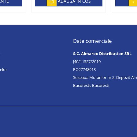
senzori/
ANTE
ADAUGA IN COS
Date comerciale
a
S.C. Almarox Distribution SRL
J40/11527/2010
elor
RO27748918
Soseaua Morarilor nr 2, Depozit A
Bucuresti, Bucuresti