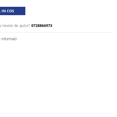
 IN COS
Ai nevoie de ajutor?
0728866973
informatii