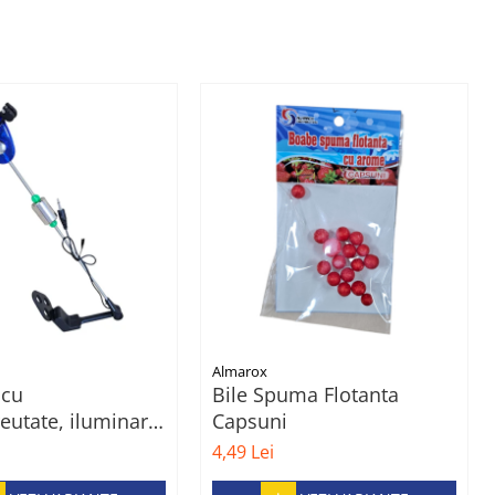
Almarox
 cu
Bile Spuma Flotanta
eutate, iluminare
Capsuni
jack pentru
4,49 Lei
e la