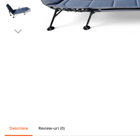
SPORT
Mingi
Badminton
Ochelari si accesorii Inot
GRADINA
PESCUIT
LOPETI PENTRU ZAPADA
Cagule Unisex Fleece Polar
Descriere
Review-uri
(0)