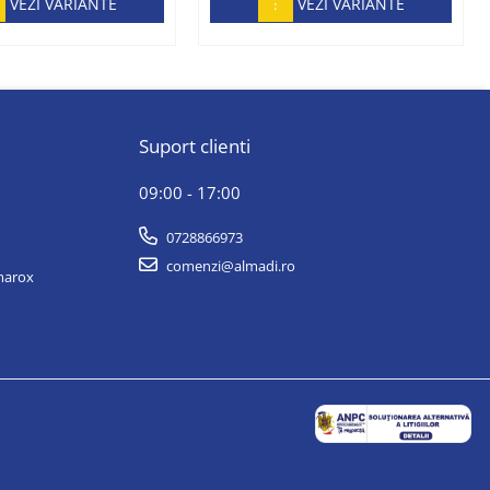
avertizor
VEZI VARIANTE
VEZI VARIANTE
Suport clienti
09:00 - 17:00
0728866973
comenzi@almadi.ro
lmarox