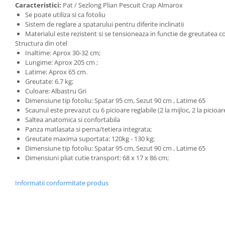
Caracteristici:
Pat / Sezlong Plian Pescuit Crap Almarox
Se poate utiliza si ca fotoliu
Sistem de reglare a spatarului pentru diferite inclinatii
Materialul este rezistent si se tensioneaza in functie de greutatea co
Structura din otel
Inaltime: Aprox 30-32 cm;
Lungime: Aprox 205 cm ;
Latime: Aprox 65 cm.
Greutate: 6.7 kg;
Culoare: Albastru Gri
Dimensiune tip fotoliu: Spatar 95 cm, Sezut 90 cm , Latime 65
Scaunul este prevazut cu 6 picioare reglabile (2 la mijloc, 2 la picioare
Saltea anatomica si confortabila
Panza matlasata si perna/tetiera integrata;
Greutate maxima suportata: 120kg - 130 kg;
Dimensiune tip fotoliu: Spatar 95 cm, Sezut 90 cm , Latime 65
Dimensiuni pliat cutie transport: 68 x 17 x 86 cm;
Informatii conformitate produs