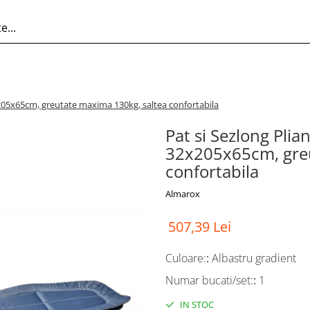
2x205x65cm, greutate maxima 130kg, saltea confortabila
Pat si Sezlong Plia
32x205x65cm, greu
confortabila
Almarox
507,39 Lei
Culoare:
:
Albastru gradient
Numar bucati/set:
:
1
IN STOC