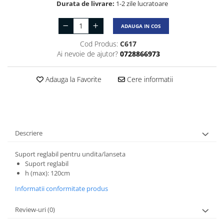
Durata de livrare:
1-2 zile lucratoare
ADAUGA IN COS
Cod Produs:
C617
Ai nevoie de ajutor?
0728866973
Adauga la Favorite
Cere informatii
Descriere
Suport reglabil pentru undita/lanseta
Suport reglabil
h (max): 120cm
Informatii conformitate produs
Review-uri
(0)