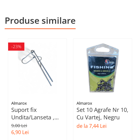
Produse similare
-23%
Almarox
Almarox
Suport fix
Set 10 Agrafe Nr 10,
Undita/Lanseta ,
Cu Vartej, Negru
Metal
9,00 Lei
de la 7,44 Lei
6,90 Lei