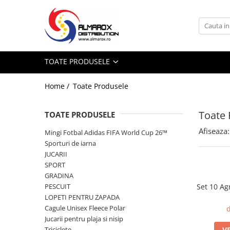
Toate Produsele
Mingi Fotbal Adidas FIFA World Cup
TOATE PRODUSELE
26™
Sporturi de iarna
Home /
Toate Produsele
Aparat de facut Bulgari
Saniute
Toate 
TOATE PRODUSELE
Bob-uri Derdelus
Afiseaza:
Mingi Fotbal Adidas FIFA World Cup 26™
Disc-uri Derdelus
Sporturi de iarna
JUCARII
Planse Derdelus
SPORT
JUCARII
GRADINA
Jucarii interior
PESCUIT
Set 10 Ag
LOPETI PENTRU ZAPADA
Jucarii exterior
Cagule Unisex Fleece Polar
d
Pistoale cu Apa
Jucarii pentru plaja si nisip
Triciclete
V