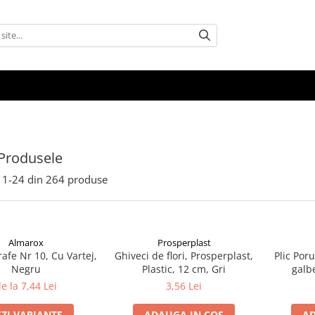
Produsele
1-
24
din
264
produse
Almarox
Prosperplast
rafe Nr 10, Cu Vartej,
Ghiveci de flori, Prosperplast,
Plic Por
Negru
Plastic, 12 cm, Gri
galb
e la 7,44 Lei
3,56 Lei
EZI VARIANTE
ADAUGA IN COS
AD