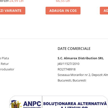
00 Lei
24,99 Lei
66,55 Lei
EZI VARIANTE
ADAUGA IN COS
AD
DATE COMERCIALE
 Plata
S.C. Almarox Distribution SRL
e Retur
J40/11527/2010
Produselor
RO27748918
Soseaua Morarilor nr 2, Depozit A
Bucuresti, Bucuresti