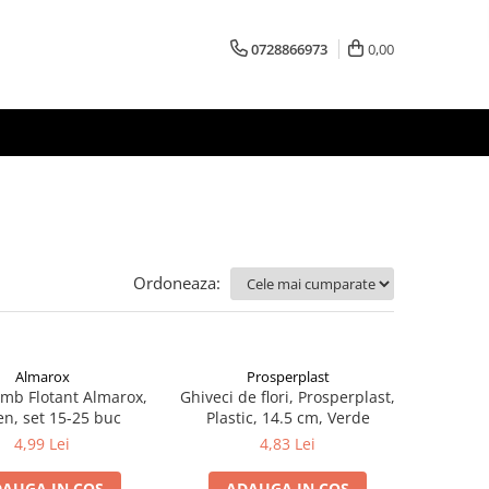
0728866973
0,00
Ordoneaza:
Almarox
Prosperplast
umb Flotant Almarox,
Ghiveci de flori, Prosperplast,
en, set 15-25 buc
Plastic, 14.5 cm, Verde
4,99 Lei
4,83 Lei
AUGA IN COS
ADAUGA IN COS