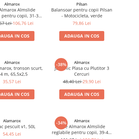
Almarox
Pilsan
Almarox Almslide
Balansoar pentru copii Pilsan
 pentru copii, 31-34,
- Motocicleta, verde
Albastru
67 Lei
106,76 Lei
79,86 Lei
AUGA IN COS
ADAUGA IN COS
Almarox
Almarox
-38%
marox, tronson scurt,
Juvelnic Plasa cu Plutitor 3
.4 m, 65,5x2,5
Cercuri
35,57 Lei
48,40 Lei
29,90 Lei
AUGA IN COS
ADAUGA IN COS
Alamarox
Almarox
-34%
c pescuit v1, 50L
Role Almarox Almslide
reglabile pentru copii, 39-42,
54,45 Lei
Albastru