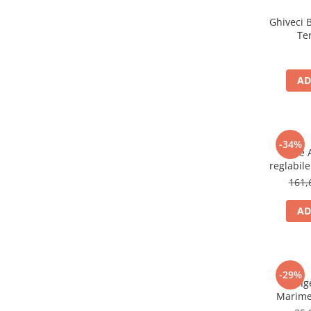
Ghiveci B
Te
AD
-34%
Role 
reglabile
161,
AD
-29%
Minge
Marimea