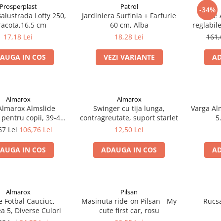
Prosperplast
Patrol
-34%
alustrada Lofty 250,
Jardiniera Surfinia + Farfurie
Role 
racota,16.5 cm
60 cm, Alba
reglabile
17,18 Lei
18,28 Lei
161,
AUGA IN COS
VEZI VARIANTE
AD
Almarox
Almarox
Almarox Almslide
Swinger cu tija lunga,
Varga Al
 pentru copii, 39-42,
contragreutate, suport starlet
5
Roz
67 Lei
106,76 Lei
12,50 Lei
AUGA IN COS
ADAUGA IN COS
AD
Almarox
Pilsan
 Fotbal Cauciuc,
Masinuta ride-on Pilsan - My
Rucsa
 5, Diverse Culori
cute first car, rosu