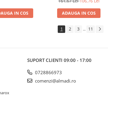
161,67 Lei
106,76 Lei
AUGA IN COS
ADAUGA IN COS
1
2
3
11
...
SUPORT CLIENTI
09:00 - 17:00
0728866973
comenzi@almadi.ro
lmarox