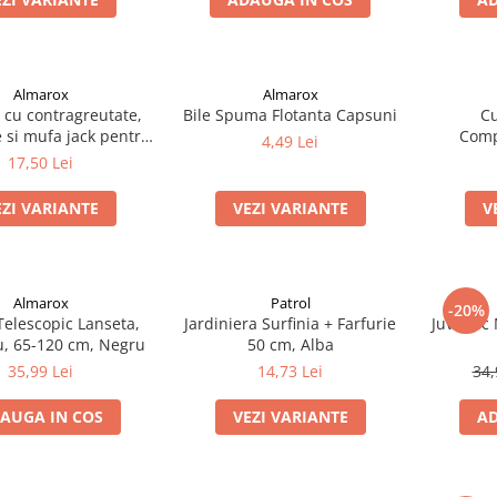
Almarox
Almarox
 cu contragreutate,
Bile Spuma Flotanta Capsuni
Cu
 si mufa jack pentru
Comp
4,49 Lei
 la senzori/avertizor
17,50 Lei
EZI VARIANTE
VEZI VARIANTE
V
Almarox
Patrol
-20%
Telescopic Lanseta,
Jardiniera Surfinia + Farfurie
Juvelnic
u, 65-120 cm, Negru
50 cm, Alba
35,99 Lei
14,73 Lei
34,
AUGA IN COS
VEZI VARIANTE
AD