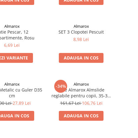
Almarox
Almarox
tie Pescar, 12
SET 3 Clopotei Pescuit
artimente, Rosu
8,98 Lei
6,69 Lei
EZI VARIANTE
ADAUGA IN COS
Almarox
Almarox
-34%
 Metalic cu Guler D35
Role Almarox Almslide
cm
reglabile pentru copii, 35-38,
Albastru
90 Lei
27,89 Lei
161,67 Lei
106,76 Lei
AUGA IN COS
ADAUGA IN COS