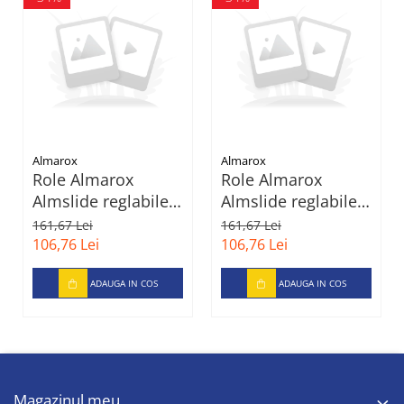
Almarox
Almarox
Role Almarox
Role Almarox
Almslide reglabile
Almslide reglabile
pentru copii, 35-38,
pentru copii, 31-34,
161,67 Lei
161,67 Lei
Albastru
Albastru
106,76 Lei
106,76 Lei
ADAUGA IN COS
ADAUGA IN COS
Magazinul meu