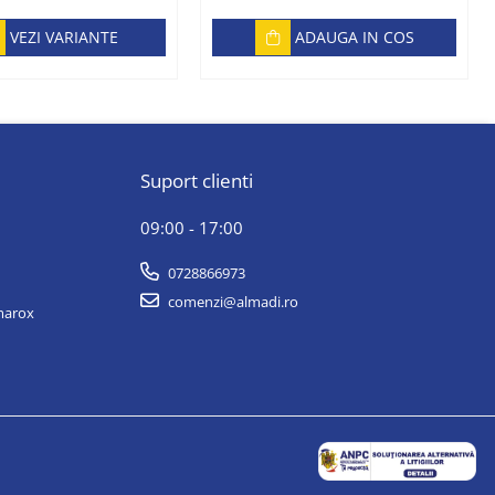
VEZI VARIANTE
ADAUGA IN COS
Suport clienti
09:00 - 17:00
0728866973
comenzi@almadi.ro
lmarox