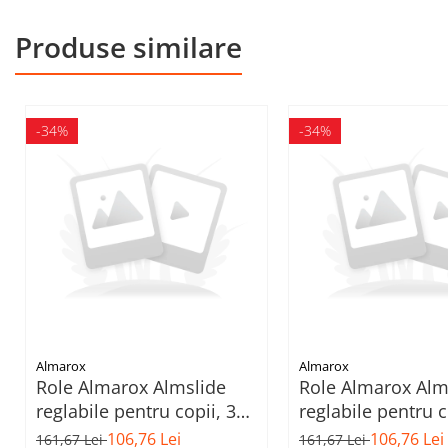
Produse similare
-34%
-34%
Almarox
Almarox
Role Almarox Almslide
Role Almarox Alm
reglabile pentru copii, 31-
reglabile pentru c
34, Albastru
38, Albastru
106,76 Lei
106,76 Lei
161,67 Lei
161,67 Lei