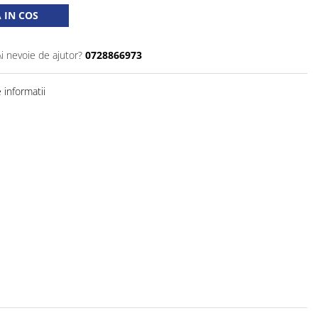
 IN COS
Ai nevoie de ajutor?
0728866973
informatii