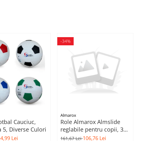
-34%
Almarox
tbal Cauciuc,
Role Almarox Almslide
5, Diverse Culori
reglabile pentru copii, 39-
42, Albastru
4,99 Lei
106,76 Lei
161,67 Lei