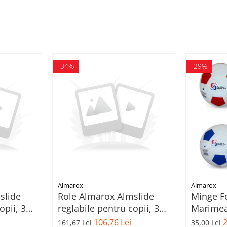
-34%
-29%
Almarox
Almarox
slide
Role Almarox Almslide
Minge Fo
opii, 35-
reglabile pentru copii, 39-
Marimea 
42, Roz
106,76 Lei
2
161,67 Lei
35,00 Lei