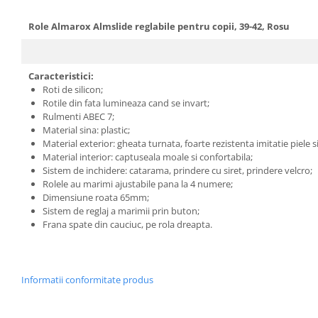
Role Almarox Almslide reglabile pentru copii, 39-42, Rosu
Caracteristici:
Roti de silicon;
Rotile din fata lumineaza cand se invart;
Rulmenti ABEC 7;
Material sina: plastic;
Material exterior: gheata turnata, foarte rezistenta imitatie piele si
Material interior: captuseala moale si confortabila;
Sistem de inchidere: catarama, prindere cu siret, prindere velcro;
Rolele au marimi ajustabile pana la 4 numere;
Dimensiune roata 65mm;
Sistem de reglaj a marimii prin buton;
Frana spate din cauciuc, pe rola dreapta.
Informatii conformitate produs