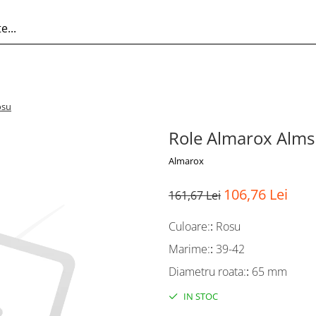
osu
Role Almarox Almsl
Almarox
106,76 Lei
161,67 Lei
Culoare:
:
Rosu
Marime:
:
39-42
Diametru roata:
:
65 mm
IN STOC