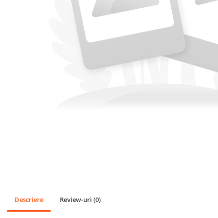
SPORT
Mingi
Badminton
Ochelari si accesorii Inot
GRADINA
PESCUIT
LOPETI PENTRU ZAPADA
Cagule Unisex Fleece Polar
Descriere
Review-uri
(0)