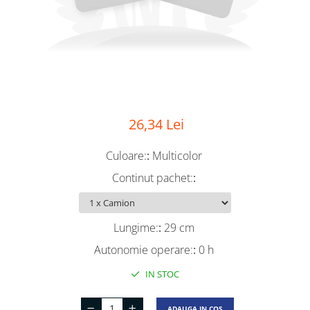
26,34 Lei
Culoare:
:
Multicolor
Continut pachet:
:
Lungime:
:
29 cm
Autonomie operare:
:
0 h
IN STOC
ADAUGA IN COS