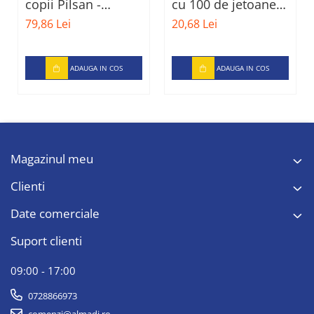
copii Pilsan -
cu 100 de jetoane,
Motocicleta, verde
11,5x5x19
79,86 Lei
20,68 Lei
ADAUGA IN COS
ADAUGA IN COS
Magazinul meu
Clienti
Date comerciale
Suport clienti
09:00 - 17:00
0728866973