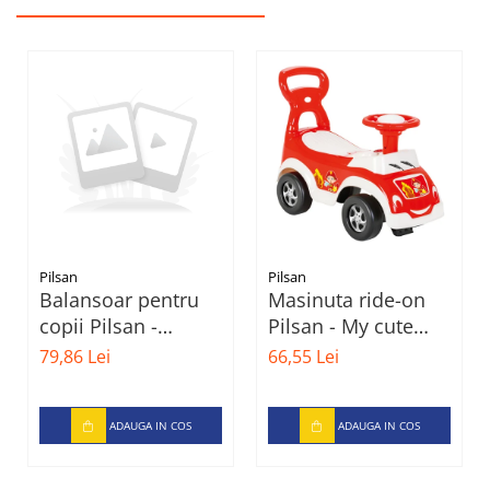
Pilsan
Pilsan
Balansoar pentru
Masinuta ride-on
copii Pilsan -
Pilsan - My cute
Motocicleta, verde
first car, rosu
79,86 Lei
66,55 Lei
ADAUGA IN COS
ADAUGA IN COS