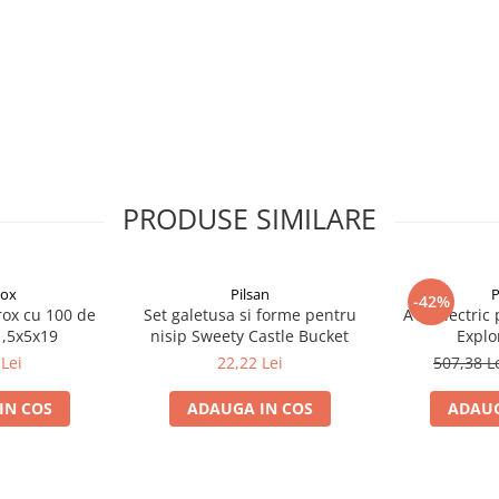
PRODUSE SIMILARE
rox
Pilsan
P
-42%
rox cu 100 de
Set galetusa si forme pentru
ATV electric 
1,5x5x19
nisip Sweety Castle Bucket
Explo
Lei
22,22 Lei
507,38 L
IN COS
ADAUGA IN COS
ADAUG