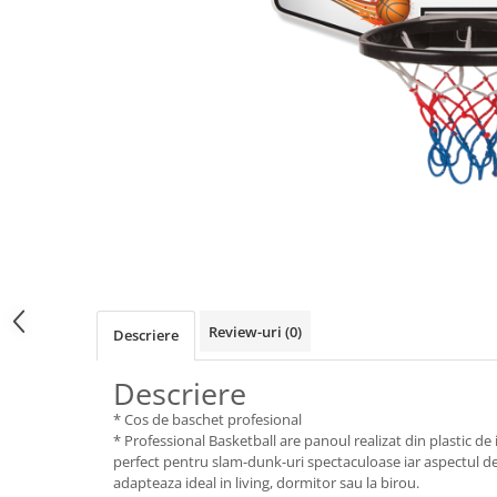
SPORT
Mingi
Badminton
Ochelari si accesorii Inot
GRADINA
PESCUIT
LOPETI PENTRU ZAPADA
Cagule Unisex Fleece Polar
Review-uri
(0)
Descriere
Descriere
* Cos de baschet profesional
* Professional Basketball are panoul realizat din plastic de i
perfect pentru slam-dunk-uri spectaculoase iar aspectul d
adapteaza ideal in living, dormitor sau la birou.