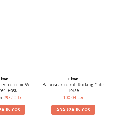
ilsan
Pilsan
pentru copii 6V -
Balansoar cu roti Rocking Cute
Camion Mas
rer, Rosu
Horse
ei
295,12 Lei
100,04 Lei
A IN COS
ADAUGA IN COS
ADA