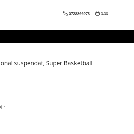
0728866973
0,00
ional suspendat, Super Basketball
aje