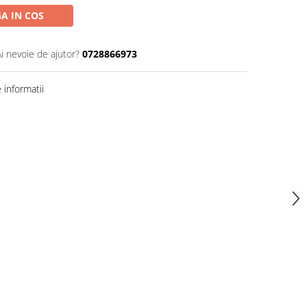
A IN COS
Ai nevoie de ajutor?
0728866973
informatii