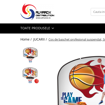
Toate Produsele
Mingi Fotbal Adidas FIFA World Cup
TOATE PRODUSELE
26™
Sporturi de iarna
Home /
JUCARII /
Cos de baschet profesional suspendat, S
Aparat de facut Bulgari
Saniute
Bob-uri Derdelus
Disc-uri Derdelus
Planse Derdelus
JUCARII
Jucarii interior
Jucarii exterior
Pistoale cu Apa