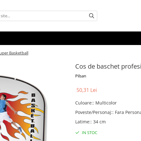
uper Basketball
Cos de baschet profes
Pilsan
50,31 Lei
Culoare:
:
Multicolor
Poveste/Personaj:
:
Fara Person
Latime:
:
34 cm
IN STOC