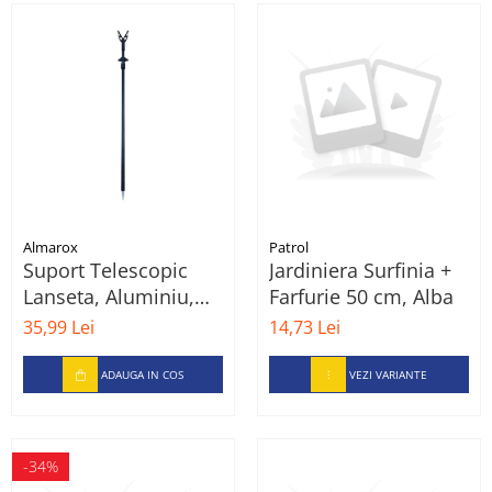
Almarox
Patrol
Suport Telescopic
Jardiniera Surfinia +
Lanseta, Aluminiu,
Farfurie 50 cm, Alba
65-120 cm, Negru
35,99 Lei
14,73 Lei
ADAUGA IN COS
VEZI VARIANTE
-34%