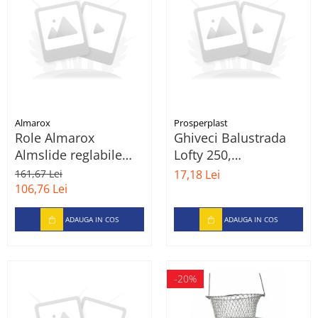
Almarox
Prosperplast
Role Almarox
Ghiveci Balustrada
Almslide reglabile
Lofty 250,
pentru copii, 35-38,
Teracota,16.5 cm
161,67 Lei
17,18 Lei
Albastru
106,76 Lei
ADAUGA IN COS
ADAUGA IN COS
-20%