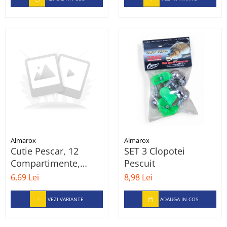
Almarox
Almarox
Cutie Pescar, 12
SET 3 Clopotei
Compartimente,
Pescuit
Rosu
6,69 Lei
8,98 Lei
VEZI VARIANTE
ADAUGA IN COS