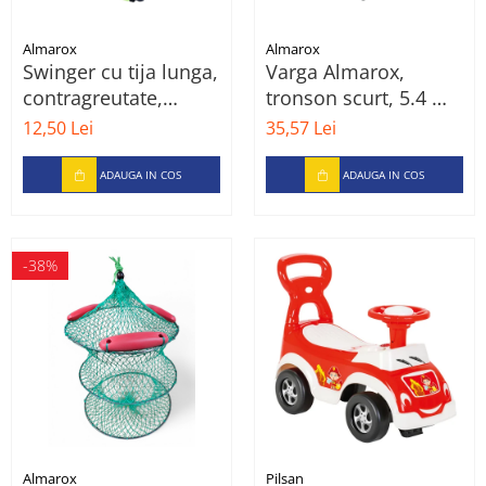
Almarox
Almarox
Swinger cu tija lunga,
Varga Almarox,
contragreutate,
tronson scurt, 5.4 m,
suport starlet
65,5x2,5
12,50 Lei
35,57 Lei
ADAUGA IN COS
ADAUGA IN COS
-38%
Almarox
Pilsan