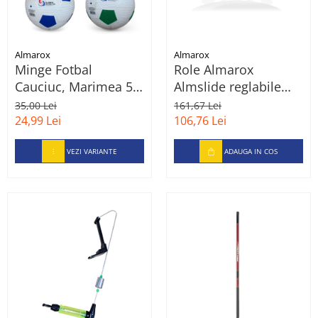
Almarox
Almarox
Minge Fotbal
Role Almarox
Cauciuc, Marimea 5,
Almslide reglabile
Diverse Culori
pentru copii, 39-42,
35,00 Lei
161,67 Lei
Roz
24,99 Lei
106,76 Lei
VEZI VARIANTE
ADAUGA IN COS