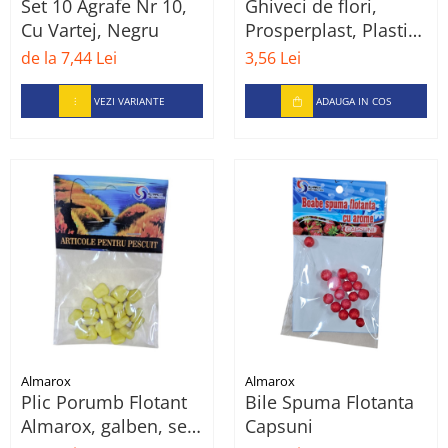
Set 10 Agrafe Nr 10,
Ghiveci de flori,
Cu Vartej, Negru
Prosperplast, Plastic,
12 cm, Gri
de la 7,44 Lei
3,56 Lei
VEZI VARIANTE
ADAUGA IN COS
Almarox
Almarox
Plic Porumb Flotant
Bile Spuma Flotanta
Almarox, galben, set
Capsuni