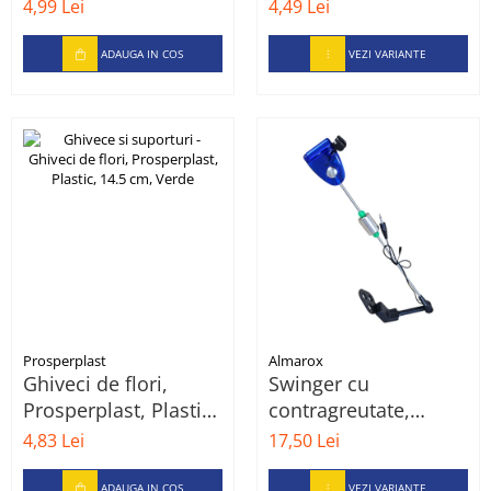
15-25 buc
4,99 Lei
4,49 Lei
ADAUGA IN COS
VEZI VARIANTE
Prosperplast
Almarox
Ghiveci de flori,
Swinger cu
Prosperplast, Plastic,
contragreutate,
14.5 cm, Verde
iluminare si mufa
4,83 Lei
17,50 Lei
jack pentru conectare
la senzori/avertizor
ADAUGA IN COS
VEZI VARIANTE