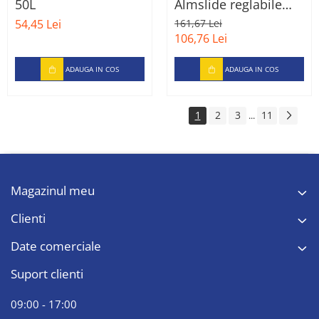
50L
Almslide reglabile
pentru copii, 39-42,
54,45 Lei
161,67 Lei
Albastru
106,76 Lei
ADAUGA IN COS
ADAUGA IN COS
1
2
3
11
...
Magazinul meu
Clienti
Date comerciale
Suport clienti
09:00 - 17:00