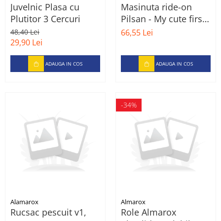
Juvelnic Plasa cu
Masinuta ride-on
Plutitor 3 Cercuri
Pilsan - My cute first
car, rosu
48,40 Lei
66,55 Lei
29,90 Lei
ADAUGA IN COS
ADAUGA IN COS
-34%
Alamarox
Almarox
Rucsac pescuit v1,
Role Almarox