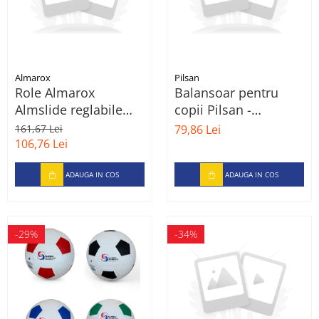
Almarox
Pilsan
Role Almarox
Balansoar pentru
Almslide reglabile
copii Pilsan -
pentru copii, 31-34,
Motocicleta, verde
161,67 Lei
79,86 Lei
Albastru
106,76 Lei
ADAUGA IN COS
ADAUGA IN COS
-29%
-34%