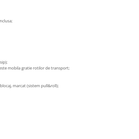
inclusa;
sip);
este mobila gratie rotilor de transport;
locaj, marcat (sistem pull&roll);