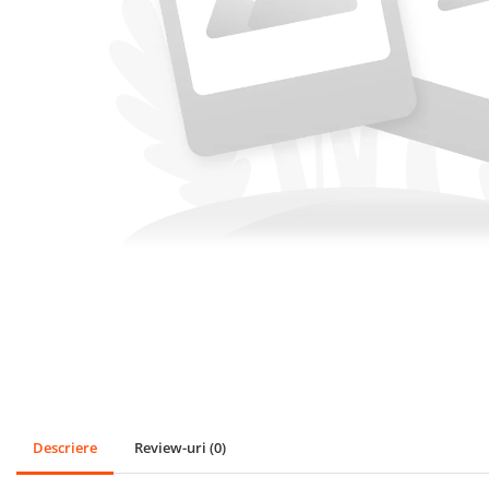
SPORT
Mingi
Badminton
Ochelari si accesorii Inot
GRADINA
PESCUIT
LOPETI PENTRU ZAPADA
Cagule Unisex Fleece Polar
Descriere
Review-uri
(0)