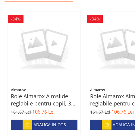
-34%
-34%
Almarox
Almarox
Role Almarox Almslide
Role Almarox Alm
reglabile pentru copii, 35-
reglabile pentru c
38, Albastru
34, Albastru
106,76 Lei
106,76 Lei
161,67 Lei
161,67 Lei
ADAUGA IN COS
ADAUGA I