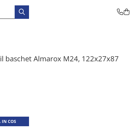
il baschet Almarox M24, 122x27x87
 IN COS