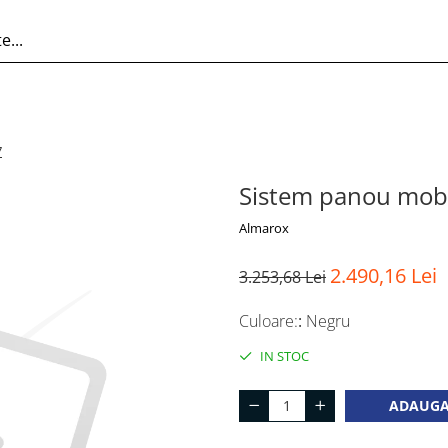
7
Sistem panou mob
Almarox
2.490,16 Lei
3.253,68 Lei
Culoare:
:
Negru
IN STOC
ADAUGA