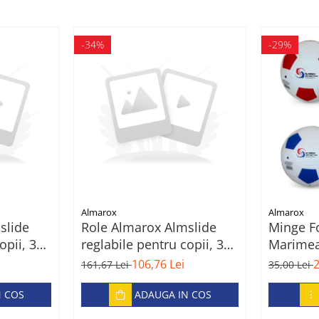
-34%
-29%
Almarox
Almarox
slide
Role Almarox Almslide
Minge Fo
opii, 31-
reglabile pentru copii, 39-
Marimea 
42, Roz
106,76 Lei
2
161,67 Lei
35,00 Lei
N COS
ADAUGA IN COS