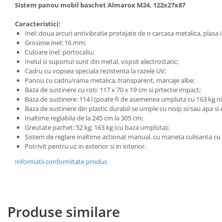
Sistem panou mobil baschet Almarox M24, 122x27x87
Caracteristici:
Inel: doua arcuri antivibratie protejate de o carcasa metalica, plasa 
Grosime inel: 16 mm;
Culoare inel: portocaliu;
Inelul si suportul sunt din metal, vopsit electrostatic;
Cadru cu vopsea speciala rezistenta la razele UV;
Panou cu cadru/rama metalica, transparent, marcaje albe;
Baza de sustinere cu roti: 117 x 70 x 19 cm si prtectie impact;
Baza de sustinere: 114 l (poate fi de asemenea umpluta cu 163 kg ni
Baza de sustinere din plastic durabil se umple cu nisip si/sau apa si 
Inaltime reglabila de la 245 cm la 305 cm;
Greutate pachet: 52 kg; 163 kg (cu baza umpluta);
Sistem de reglare inaltime actionat manual, cu maneta culisanta cu b
Potrivit pentru uz in exterior si in interior.
Informatii conformitate produs
Produse similare