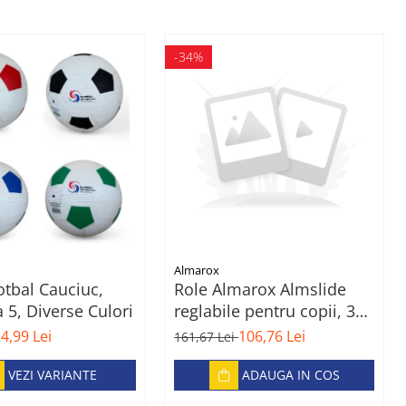
-34%
Almarox
tbal Cauciuc,
Role Almarox Almslide
5, Diverse Culori
reglabile pentru copii, 39-
42, Albastru
4,99 Lei
106,76 Lei
161,67 Lei
VEZI VARIANTE
ADAUGA IN COS