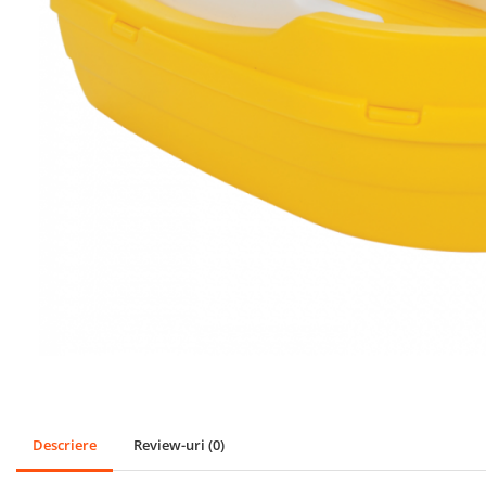
SPORT
Mingi
Badminton
Ochelari si accesorii Inot
GRADINA
PESCUIT
LOPETI PENTRU ZAPADA
Cagule Unisex Fleece Polar
Descriere
Review-uri
(0)