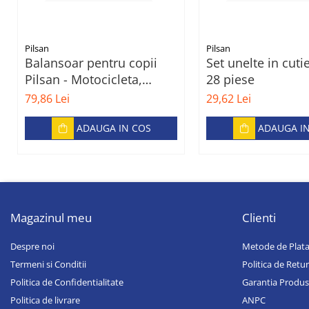
Pilsan
Pilsan
Balansoar pentru copii
Set unelte in cuti
Pilsan - Motocicleta,
28 piese
verde
79,86 Lei
29,62 Lei
ADAUGA IN COS
ADAUGA I
Magazinul meu
Clienti
Despre noi
Metode de Plat
Termeni si Conditii
Politica de Retur
Politica de Confidentialitate
Garantia Produs
Politica de livrare
ANPC