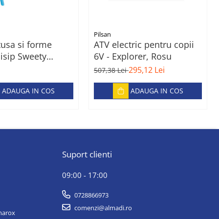
Pilsan
tusa si forme
ATV electric pentru copii
isip Sweety
6V - Explorer, Rosu
ucket
295,12 Lei
507,38 Lei
ADAUGA IN COS
ADAUGA IN COS
Suport clienti
09:00 - 17:00
0728866973
comenzi@almadi.ro
lmarox