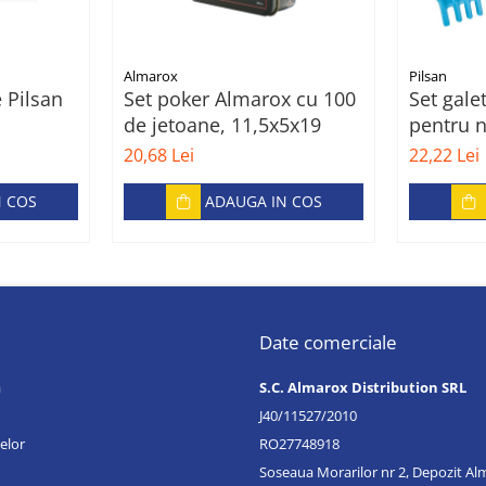
Almarox
Pilsan
e Pilsan
Set poker Almarox cu 100
Set gale
de jetoane, 11,5x5x19
pentru n
Castle B
20,68 Lei
22,22 Lei
N COS
ADAUGA IN COS
Date comerciale
a
S.C. Almarox Distribution SRL
J40/11527/2010
elor
RO27748918
Soseaua Morarilor nr 2, Depozit A