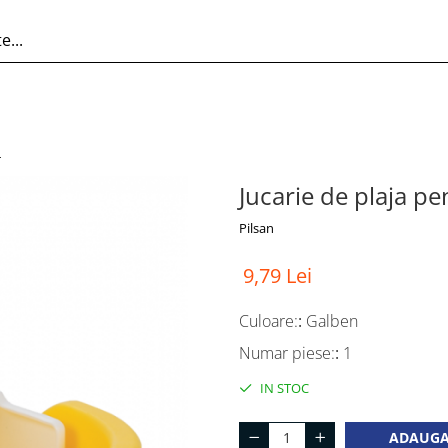
n
Jucarie de plaja pe
Pilsan
9,79 Lei
Culoare:
:
Galben
Numar piese:
:
1
IN STOC
ADAUGA