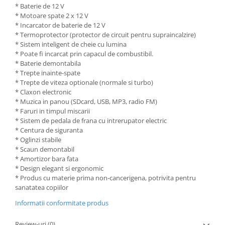
* Baterie de 12 V
* Motoare spate 2 x 12 V
* Incarcator de baterie de 12 V
* Termoprotector (protector de circuit pentru supraincalzire)
* Sistem inteligent de cheie cu lumina
* Poate fi incarcat prin capacul de combustibil.
* Baterie demontabila
* Trepte inainte-spate
* Trepte de viteza optionale (normale si turbo)
* Claxon electronic
* Muzica in panou (SDcard, USB, MP3, radio FM)
* Faruri in timpul miscarii
* Sistem de pedala de frana cu intrerupator electric
* Centura de siguranta
* Oglinzi stabile
* Scaun demontabil
* Amortizor bara fata
* Design elegant si ergonomic
* Produs cu materie prima non-cancerigena, potrivita pentru
sanatatea copiilor
Informatii conformitate produs
Review-uri
(0)