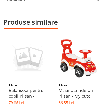
Produse similare
Pilsan
Pilsan
Balansoar pentru
Masinuta ride-on
copii Pilsan -
Pilsan - My cute
Motocicleta, verde
first car, rosu
79,86 Lei
66,55 Lei