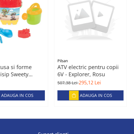
Pilsan
tusa si forme
ATV electric pentru copii
isip Sweety
6V - Explorer, Rosu
ucket
295,12 Lei
507,38 Lei
ADAUGA IN COS
ADAUGA IN COS