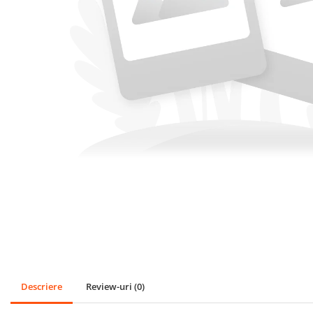
SPORT
Mingi
Badminton
Ochelari si accesorii Inot
GRADINA
PESCUIT
LOPETI PENTRU ZAPADA
Cagule Unisex Fleece Polar
Descriere
Review-uri
(0)