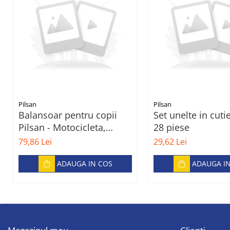
Pilsan
Pilsan
Balansoar pentru copii
Set unelte in cuti
Pilsan - Motocicleta,
28 piese
verde
79,86 Lei
29,62 Lei
ADAUGA IN COS
ADAUGA I