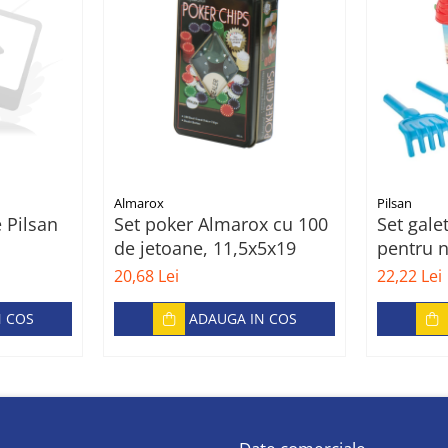
Almarox
Pilsan
e Pilsan
Set poker Almarox cu 100
Set gale
de jetoane, 11,5x5x19
pentru n
Castle B
20,68 Lei
22,22 Lei
N COS
ADAUGA IN COS