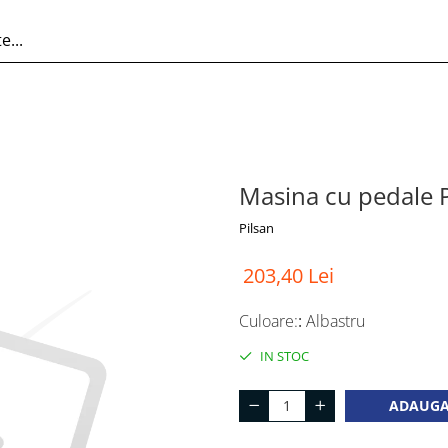
Masina cu pedale P
Pilsan
203,40 Lei
Culoare:
:
Albastru
IN STOC
ADAUGA