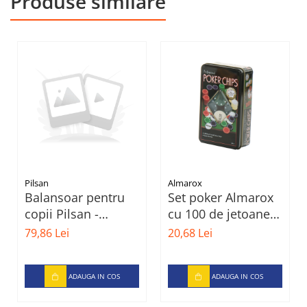
Produse similare
Pilsan
Almarox
Balansoar pentru
Set poker Almarox
copii Pilsan -
cu 100 de jetoane,
Motocicleta, verde
11,5x5x19
79,86 Lei
20,68 Lei
ADAUGA IN COS
ADAUGA IN COS