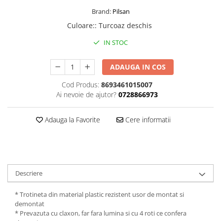
Brand:
Pilsan
Culoare:
:
Turcoaz deschis
IN STOC
ADAUGA IN COS
Cod Produs:
8693461015007
Ai nevoie de ajutor?
0728866973
Adauga la Favorite
Cere informatii
Descriere
* Trotineta din material plastic rezistent usor de montat si
demontat
* Prevazuta cu claxon, far fara lumina si cu 4 roti ce confera