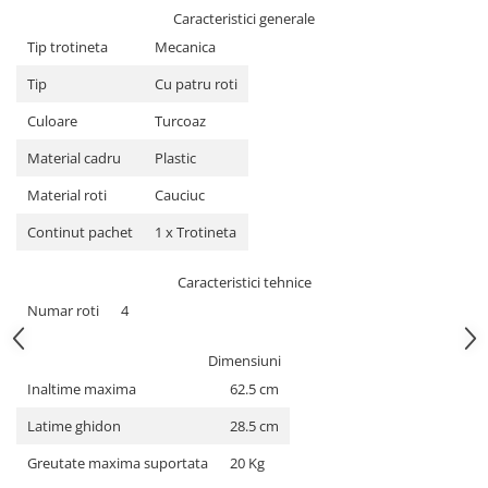
Caracteristici generale
Tip trotineta
Mecanica
Tip
Cu patru roti
Culoare
Turcoaz
Material cadru
Plastic
Material roti
Cauciuc
Continut pachet
1 x Trotineta
Caracteristici tehnice
Numar roti
4
Dimensiuni
Inaltime maxima
62.5 cm
Latime ghidon
28.5 cm
Greutate maxima suportata
20 Kg