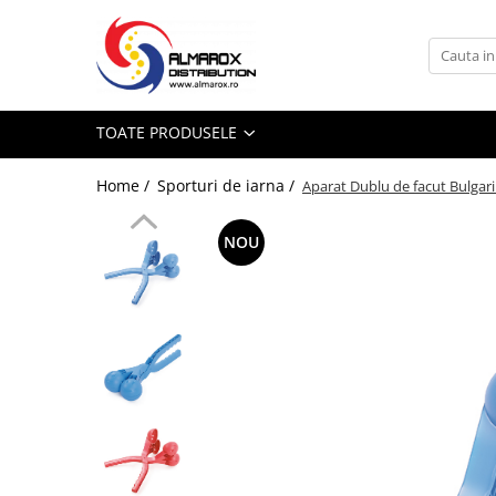
Toate Produsele
Mingi Fotbal Adidas FIFA World Cup
TOATE PRODUSELE
26™
Sporturi de iarna
Home /
Sporturi de iarna /
Aparat Dublu de facut Bulgar
Aparat de facut Bulgari
Saniute
NOU
Bob-uri Derdelus
Disc-uri Derdelus
Planse Derdelus
JUCARII
Jucarii interior
Jucarii exterior
Pistoale cu Apa