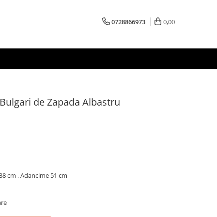
0728866973
0,00
 Bulgari de Zapada Albastru
 38 cm , Adancime 51 cm
are