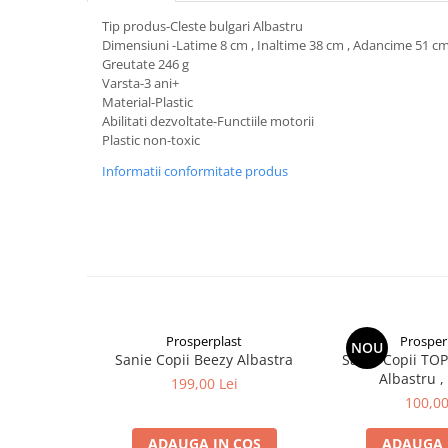
Tip produs-Cleste bulgari Albastru
Dimensiuni -Latime 8 cm , Inaltime 38 cm , Adancime 51 c
Greutate 246 g
Varsta-3 ani+
Material-Plastic
Abilitati dezvoltate-Functiile motorii
Plastic non-toxic
Informatii conformitate produs
Prosperplast
Prosper
NOU
Sanie Copii Beezy Albastra
Sanie Copii TOP
Albastru ,
199,00 Lei
100,00
ADAUGA IN COS
ADAUGA 