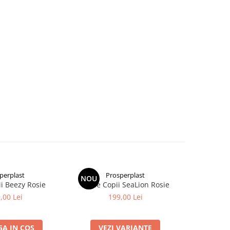
perplast
Prosperplast
P
NOU
NOU
i Beezy Rosie
Sanie Copii SeaLion Rosie
Aparat Dub
de 
,00 Lei
199,00 Lei
A IN COS
VEZI VARIANTE
ADA