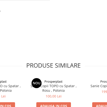
m
PRODUSE SIMILARE
plast
Prosperplast
Pros
NOU
O cu Spatar ,
Sanie Copii TOPO cu Spatar ,
Sanie Copi
 Polonia
Rosu , Polonia
199
 Lei
100,00 Lei
IN COS
ADAUGA IN COS
ADAUG