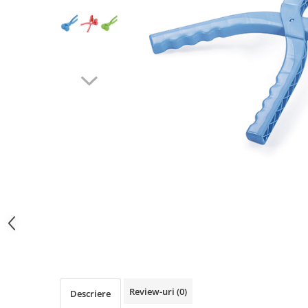
SPORT
Mingi
Badminton
Ochelari si accesorii Inot
GRADINA
PESCUIT
LOPETI PENTRU ZAPADA
Cagule Unisex Fleece Polar
Review-uri
(0)
Descriere