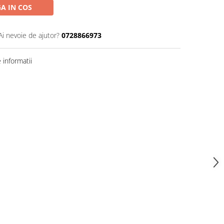
A IN COS
Ai nevoie de ajutor?
0728866973
informatii