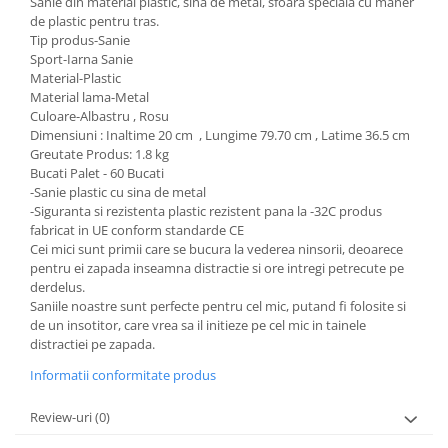
Sanie din material plastic, sina de metal, sfoara speciala cu maner
de plastic pentru tras.
Tip produs-Sanie
Sport-Iarna Sanie
Material-Plastic
Material lama-Metal
Culoare-Albastru , Rosu
Dimensiuni : Inaltime 20 cm , Lungime 79.70 cm , Latime 36.5 cm
Greutate Produs: 1.8 kg
Bucati Palet - 60 Bucati
-Sanie plastic cu sina de metal
-Siguranta si rezistenta plastic rezistent pana la -32C produs
fabricat in UE conform standarde CE
Cei mici sunt primii care se bucura la vederea ninsorii, deoarece
pentru ei zapada inseamna distractie si ore intregi petrecute pe
derdelus.
Saniile noastre sunt perfecte pentru cel mic, putand fi folosite si
de un insotitor, care vrea sa il initieze pe cel mic in tainele
distractiei pe zapada.
Informatii conformitate produs
Review-uri
(0)