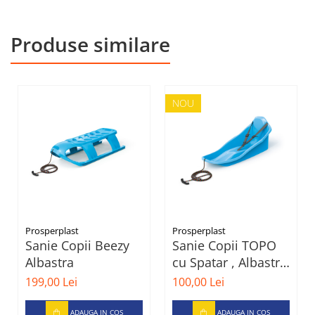
Produse similare
NOU
Prosperplast
Prosperplast
Sanie Copii Beezy
Sanie Copii TOPO
Albastra
cu Spatar , Albastru
, Polonia
199,00 Lei
100,00 Lei
ADAUGA IN COS
ADAUGA IN COS