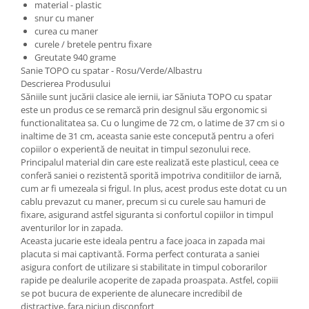
material - plastic
snur cu maner
curea cu maner
curele / bretele pentru fixare
Greutate 940 grame
Sanie TOPO cu spatar - Rosu/Verde/Albastru
Descrierea Produsului
Săniile sunt jucării clasice ale iernii, iar Săniuta TOPO cu spatar
este un produs ce se remarcă prin designul său ergonomic si
functionalitatea sa. Cu o lungime de 72 cm, o latime de 37 cm si o
inaltime de 31 cm, aceasta sanie este concepută pentru a oferi
copiilor o experientă de neuitat in timpul sezonului rece.
Principalul material din care este realizată este plasticul, ceea ce
conferă saniei o rezistentă sporită impotriva conditiilor de iarnă,
cum ar fi umezeala si frigul. In plus, acest produs este dotat cu un
cablu prevazut cu maner, precum si cu curele sau hamuri de
fixare, asigurand astfel siguranta si confortul copiilor in timpul
aventurilor lor in zapada.
Aceasta jucarie este ideala pentru a face joaca in zapada mai
placuta si mai captivantă. Forma perfect conturata a saniei
asigura confort de utilizare si stabilitate in timpul coborarilor
rapide pe dealurile acoperite de zapada proaspata. Astfel, copiii
se pot bucura de experiente de alunecare incredibil de
distractive, fara niciun disconfort