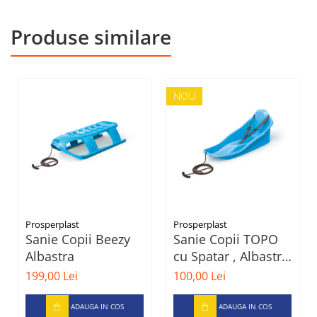
Produse similare
NOU
Prosperplast
Prosperplast
Sanie Copii Beezy
Sanie Copii TOPO
Albastra
cu Spatar , Albastru
, Polonia
199,00 Lei
100,00 Lei
ADAUGA IN COS
ADAUGA IN COS