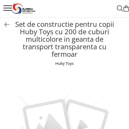
Sporturi de iarna
JUCARII
SPORT
Set de constructie pentru copii
Aparat de facut Bulgari
Jucarii interior
Mingi
Huby Toys cu 200 de cuburi
multicolore in geanta de
Saniute
Jucarii exterior
Badminton
transport transparenta cu
Bob-uri Derdelus
Pistoale cu Apa
Ochelari si accesorii Inot
fermoar
Disc-uri Derdelus
Huby Toys
Planse Derdelus