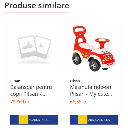
Produse similare
Pilsan
Pilsan
Balansoar pentru
Masinuta ride-on
copii Pilsan -
Pilsan - My cute
Motocicleta, verde
first car, rosu
79,86 Lei
66,55 Lei
ADAUGA IN COS
ADAUGA IN COS